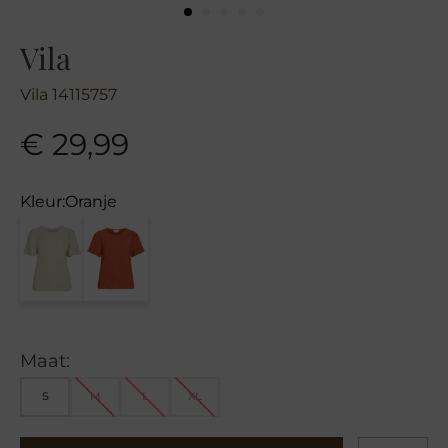
Vila
Vila 14115757
€
29,99
Kleur:
Oranje
Maat:
S
M
L
XL