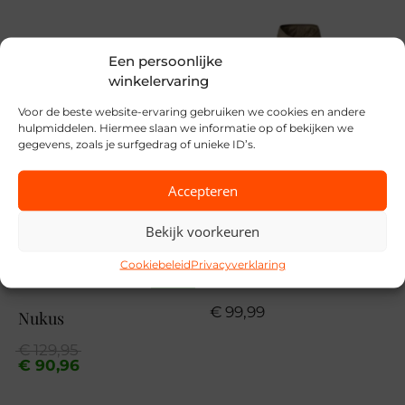
Merk
Vila
Een persoonlijke
Seizoen
winkelervaring
VZ26
Voor de beste website-ervaring gebruiken we cookies en andere
hulpmiddelen. Hiermee slaan we informatie op of bekijken we
MPN
gegevens, zoals je surfgedrag of unieke ID’s.
205790 Burnt Bri
Accepteren
Bekijk voorkeuren
Cookiebeleid
Privacyverklaring
Covered
SALE
€
99,99
Nukus
Oorspronkelijke
Huidige
€
129,95
prijs
prijs
€
90,96
was:
is:
€ 129,95.
€ 90,96.