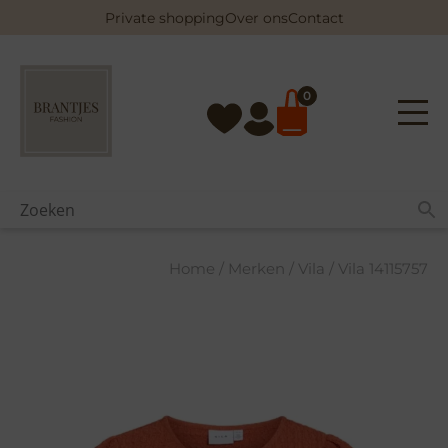
Skip
Private shopping
Over ons
Contact
to
content
0
Home
/
Merken
/
Vila
/ Vila 14115757