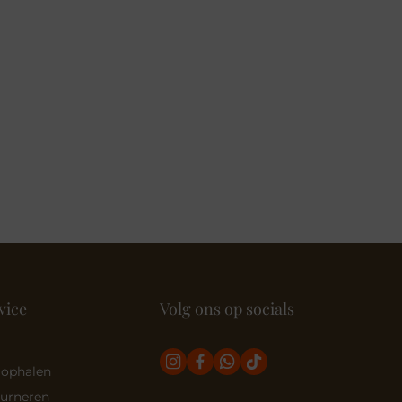
vice
Volg ons op socials
 ophalen
ourneren