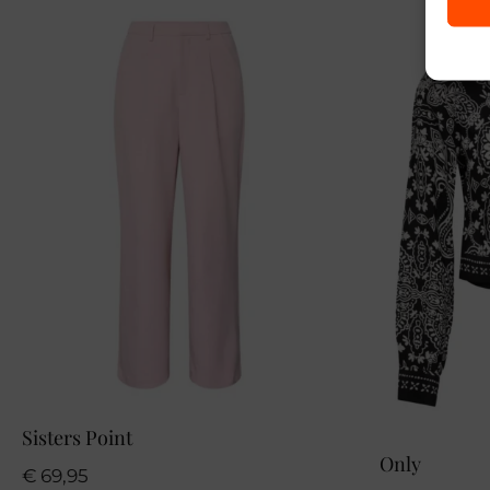
Sisters Point
Only
€
69,95