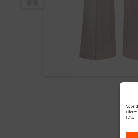
Voor d
Hierme
ID’s.