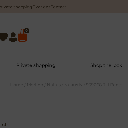
Private shopping
Over ons
Contact
0
Private shopping
Shop the look
Home
/
Merken
/
Nukus
/ Nukus NKS09068 Jill Pants
ants