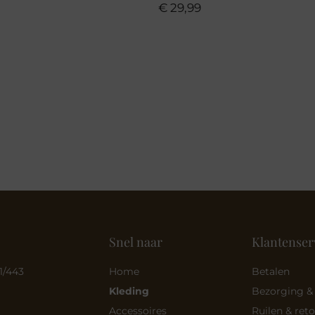
€
29,99
Snel naar
Klantenser
1/443
Home
Betalen
Kleding
Bezorging &
Accessoires
Ruilen & ret