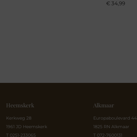
€
34,99
Heemskerk
Alkmaar
Kerkweg 28
Europaboulevard 44
1961 JD Heemskerk
1825 RN Alkmaar
T 0251-233065
T 072-7600131