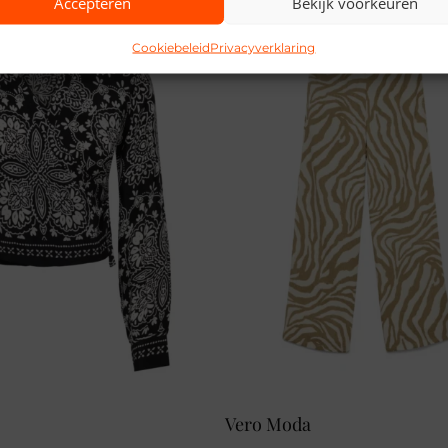
Accepteren
Bekijk voorkeuren
Cookiebeleid
Privacyverklaring
Vero Moda