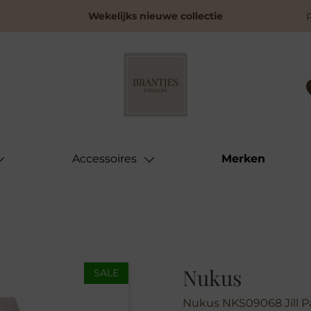
Wekelijks nieuwe collectie
Accessoires
Merken
Nukus
SALE
Nukus NKS09068 Jill P