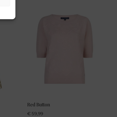
Red Button
€
59,99