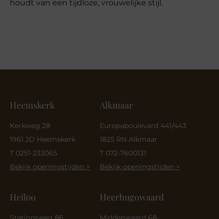
houdt van een tijdloze, vrouwelijke stijl.
Heemskerk
Alkmaar
Kerkweg 28
Europaboulevard 441/443
1961 JD Heemskerk
1825 RN Alkmaar
T 0251-233065
T 072-7600131
Bekijk openingstijden >
Bekijk openingstijden >
Heiloo
Heerhugowaard
Stationsweg 86
Middenwaard 68