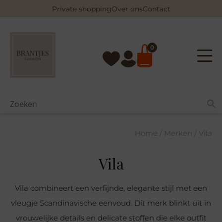
Skip
Private shopping
Over ons
Contact
to
content
0
Home
/
Merken
/ Vila
Vila
Vila combineert een verfijnde, elegante stijl met een
vleugje Scandinavische eenvoud. Dit merk blinkt uit in
vrouwelijke details en delicate stoffen die elke outfit