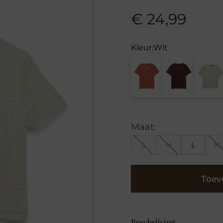
€
24,99
Kleur:
Wit
Maat:
S
M
L
XL
Toev
Beschrijving