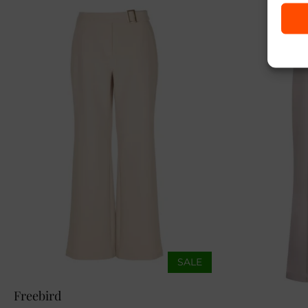
SALE
Freebird