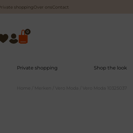
Private shopping
Over ons
Contact
0
Private shopping
Shop the look
Home
/
Merken
/
Vero Moda
/ Vero Moda 10325037