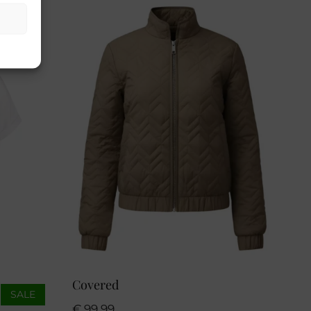
Covered
SALE
€
99,99