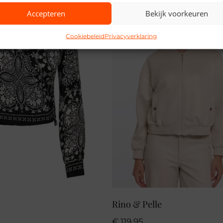
Accepteren
Bekijk voorkeuren
Cookiebeleid
Privacyverklaring
Rino & Pelle
€
119,95