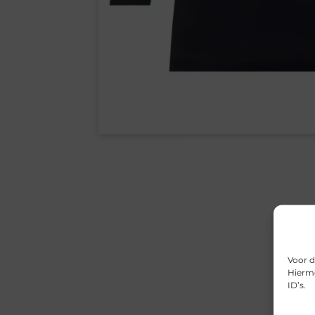
Voor d
Hierme
ID’s.