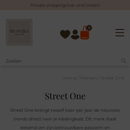
Skip
Private shopping
Over ons
Contact
to
content
0
Home
/
Merken
/ Street One
Street One
Street One brengt twaalf keer per jaar de nieuwste
trends direct naar je kledingkast.
Dit merk staat
bekend om zijn betrouwbare pasvorm en