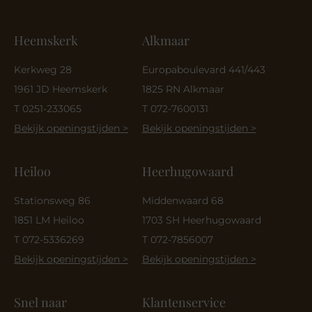
Heemskerk
Alkmaar
Kerkweg 28
Europaboulevard 441/443
1961 JD Heemskerk
1825 RN Alkmaar
T 0251-233065
T 072-7600131
Bekijk openingstijden >
Bekijk openingstijden >
Heiloo
Heerhugowaard
Stationsweg 86
Middenwaard 68
1851 LM Heiloo
1703 SH Heerhugowaard
T 072-5336269
T 072-7856007
Bekijk openingstijden >
Bekijk openingstijden >
Snel naar
Klantenservice