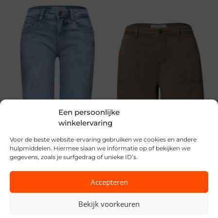
Een persoonlijke
winkelervaring
Voor de beste website-ervaring gebruiken we cookies en andere
hulpmiddelen. Hiermee slaan we informatie op of bekijken we
Street One
Street One
gegevens, zoals je surfgedrag of unieke ID’s.
€
49,99
€
59,99
Accepteren
Bekijk voorkeuren