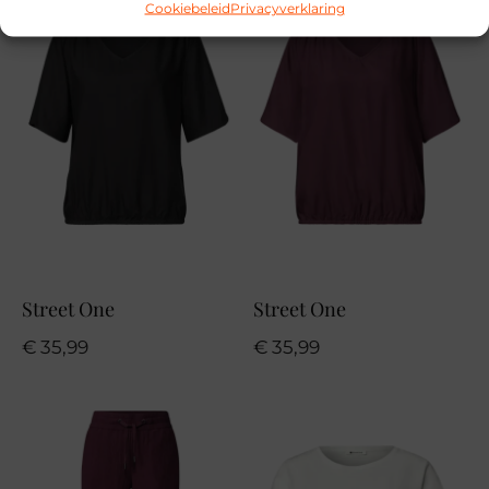
Cookiebeleid
Privacyverklaring
Street One
Street One
€
35,99
€
35,99