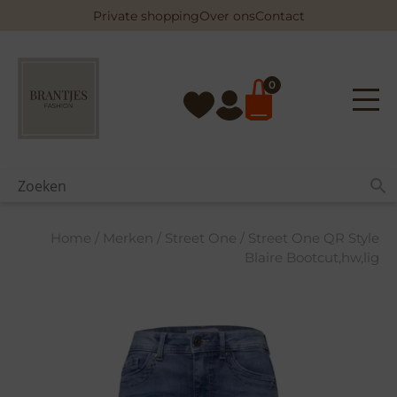
Skip
Private shopping
Over ons
Contact
to
content
0
Home
/
Merken
/
Street One
/ Street One QR Style
Blaire Bootcut,hw,lig