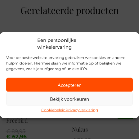
Maat
Gerelateerde producten
28, 29, 30, 31, 32, 33
Merk
Street One
Een persoonlijke
winkelervaring
Seizoen
Voor de beste website-ervaring gebruiken we cookies en andere
VZ26
hulpmiddelen. Hiermee slaan we informatie op of bekijken we
gegevens, zoals je surfgedrag of unieke ID’s.
MPN
Accepteren
17625 32
Bekijk voorkeuren
SALE
Cookiebeleid
Privacyverklaring
SALE
Freebird
Nukus
Oorspronkelijke
Huidige
€
89,95
prijs
prijs
€
62,96