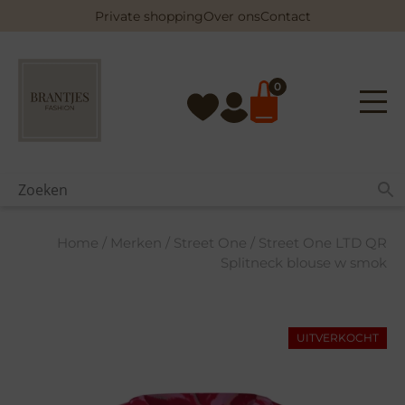
Skip
Private shopping
Over ons
Contact
to
content
0
Home
/
Merken
/
Street One
/ Street One LTD QR
Splitneck blouse w smok
UITVERKOCHT