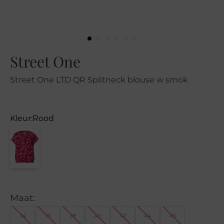
Street One
Street One LTD QR Splitneck blouse w smok
Kleur:
Rood
Maat:
34
36
38
40
42
44
46