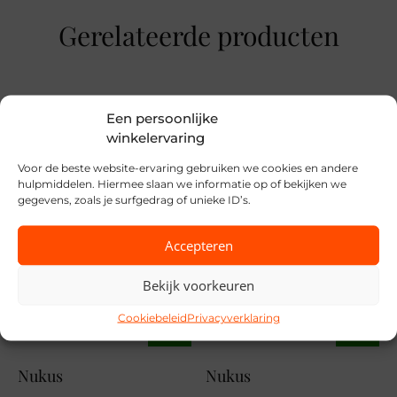
Rood
Gerelateerde producten
Maat
34, 36, 38, 40, 42, 44, 46
Merk
Een persoonlijke
winkelervaring
Street One
Voor de beste website-ervaring gebruiken we cookies en andere
Seizoen
hulpmiddelen. Hiermee slaan we informatie op of bekijken we
gegevens, zoals je surfgedrag of unieke ID’s.
STD
MPN
Accepteren
37504
Bekijk voorkeuren
Cookiebeleid
Privacyverklaring
SALE
SALE
Nukus
Nukus