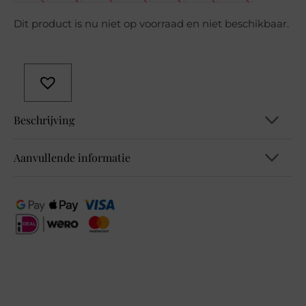
Dit product is nu niet op voorraad en niet beschikbaar.
Beschrijving
Aanvullende informatie
A346634 LTD QR Splitneck blouse w s
EAN
4063049429924, 4063049429955,
4063049429986, 4063049430012,
4063049430043, 4063049430074,
4063049430104
Kleur