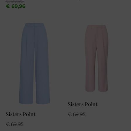
Oorspronkelijke
Huidige
€
99,95
prijs
prijs
€
69,96
was:
is:
€ 99,95.
€ 69,96.
Sisters Point
Sisters Point
€
69,95
€
69,95