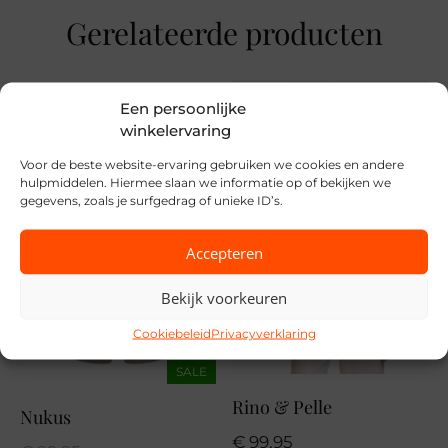
Bruin
Gerelateerde producten
Maat
34, 36, 38, 40, 42, 44, 46
Een persoonlijke
Merk
winkelervaring
Street One
Voor de beste website-ervaring gebruiken we cookies en andere
hulpmiddelen. Hiermee slaan we informatie op of bekijken we
Seizoen
gegevens, zoals je surfgedrag of unieke ID’s.
VZ26
Accepteren
MPN
Bekijk voorkeuren
27820
Cookiebeleid
Privacyverklaring
SALE
Rino & Pelle
Nukus
€
99,95