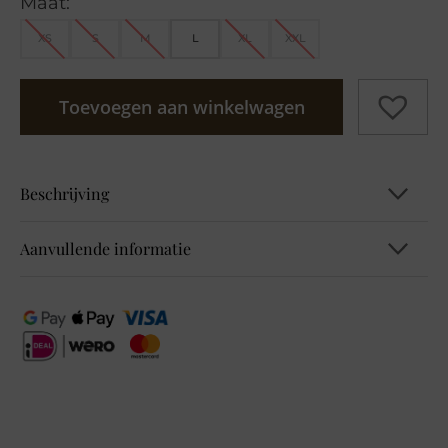
Maat:
XS
S
M
L
XL
XXL
Toevoegen aan winkelwagen
Beschrijving
Aanvullende informatie
Kenmerken
Kleur
Merk: MI PIACE
Bruin
Model: 202136
Type: Heavy travel broek
Maat
Kleur: Falcon
XS, S, M, L, XL, XXL
Classic stripe print
Flatterende pasvorm
Merk