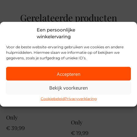
Comfort stretch
Mi Piace
Heavy travel kwaliteit
Gerelateerde producten
Kreukvrij & vormvast
Seizoen
Elegant en tijdloos design
Een persoonlijke
VZ26
Perfect voor set combinaties
winkelervaring
MPN
Materiaal (MI PIACE Travelstof)
Voor de beste website-ervaring gebruiken we cookies en andere
hulpmiddelen. Hiermee slaan we informatie op of bekijken we
BONDED FALCON Trousers Straight 089
gegevens, zoals je surfgedrag of unieke ID’s.
84% Polyamide
Bonded
16% Elastaan
Accepteren
Heavy travelstof
Stretch & kreukvrij
Bekijk voorkeuren
Cookiebeleid
Privacyverklaring
Only
Only
€
39,99
€
19,99