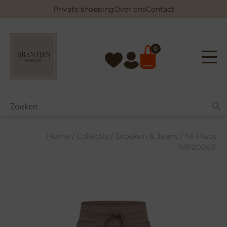
Skip
Private shopping
Over ons
Contact
to
content
0
Home
/
Collectie
/
Broeken & Jeans
/ Mi Piace
MP202631