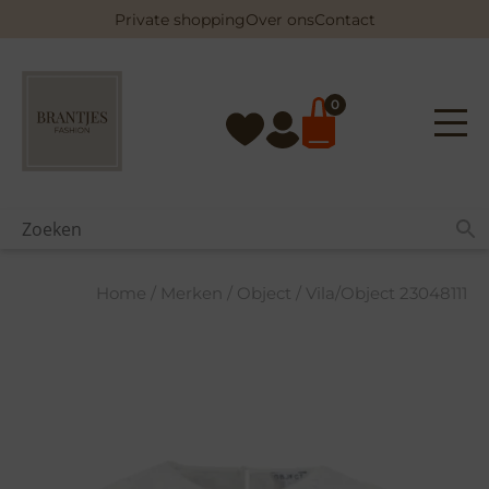
Skip
Private shopping
Over ons
Contact
to
content
0
Home
/
Merken
/
Object
/ Vila/Object 23048111