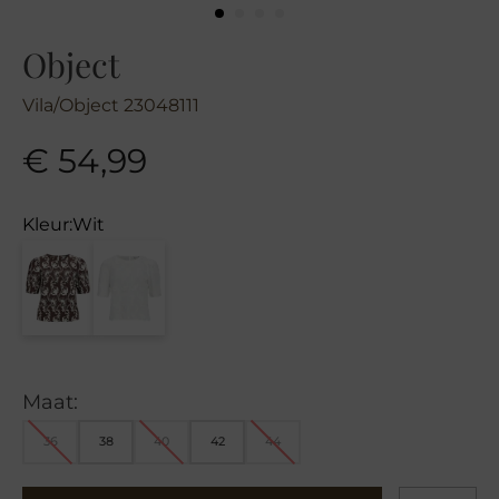
Object
Vila/Object 23048111
€
54,99
Kleur:
Wit
Maat:
36
38
40
42
44