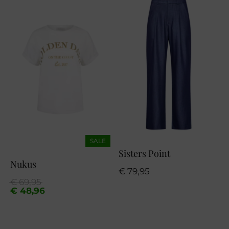
SALE
Sisters Point
Nukus
€
79,95
Oorspronkelijke
Huidige
€
69,95
prijs
prijs
€
48,96
was:
is:
€ 69,95.
€ 48,96.