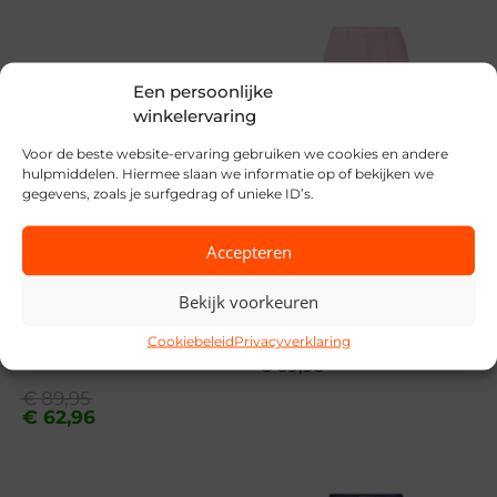
– Details : Geborduurd detail
Merk
– Pasvorm : Regular fit
Object
Een persoonlijke
Seizoen
winkelervaring
VZ26
Voor de beste website-ervaring gebruiken we cookies en andere
hulpmiddelen. Hiermee slaan we informatie op of bekijken we
gegevens, zoals je surfgedrag of unieke ID’s.
MPN
230475 Cloud Dan
Accepteren
Bekijk voorkeuren
SALE
Sisters Point
Cookiebeleid
Privacyverklaring
Freebird
€
69,95
Oorspronkelijke
Huidige
€
89,95
prijs
prijs
€
62,96
was:
is:
€ 89,95.
€ 62,96.