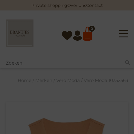
Skip
Private shopping
Over ons
Contact
to
content
0
Home
/
Merken
/
Vero Moda
/ Vero Moda 10352563