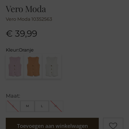
Vero Moda
Vero Moda 10352563
€
39,99
Kleur:
Oranje
Maat:
S
M
L
XL
Toevoegen aan winkelwagen