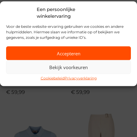
Vero Moda
Een persoonlijke
Seizoen
winkelervaring
VZ26
Voor de beste website-ervaring gebruiken we cookies en andere
hulpmiddelen. Hiermee slaan we informatie op of bekijken we
gegevens, zoals je surfgedrag of unieke ID’s.
MPN
285983 Tangerine
Accepteren
Bekijk voorkeuren
Cookiebeleid
Privacyverklaring
Red Button
Red Button
€
59,99
€
59,99