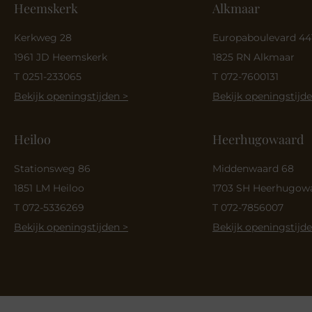
Heemskerk
Alkmaar
Kerkweg 28
Europaboulevard 44
1961 JD Heemskerk
1825 RN Alkmaar
T 0251-233065
T 072-7600131
Bekijk openingstijden >
Bekijk openingstijde
Heiloo
Heerhugowaard
Stationsweg 86
Middenwaard 68
1851 LM Heiloo
1703 SH Heerhugow
T 072-5336269
T 072-7856007
Bekijk openingstijden >
Bekijk openingstijde