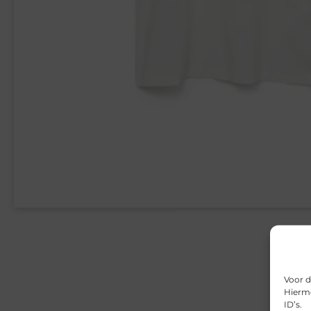
Voor d
Hierme
ID’s.