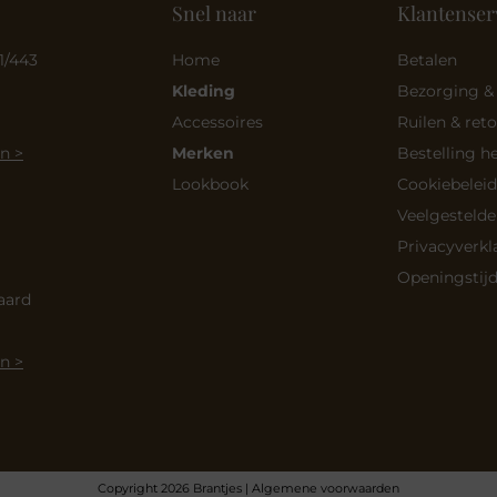
Snel naar
Klantenser
1/443
Home
Betalen
Kleding
Bezorging &
Accessoires
Ruilen & ret
n >
Merken
Bestelling h
Lookbook
Cookiebeleid
Veelgestelde
Privacyverkl
Openingstij
aard
n >
Copyright 2026 Brantjes |
Algemene voorwaarden