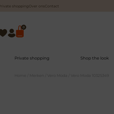
Private shopping
Over ons
Contact
0
Private shopping
Shop the look
Home
/
Merken
/
Vero Moda
/ Vero Moda 10325349