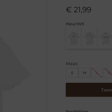
€
21,99
Kleur:
Wit
Maat:
S
M
L
XL
Toev
Beschrijving