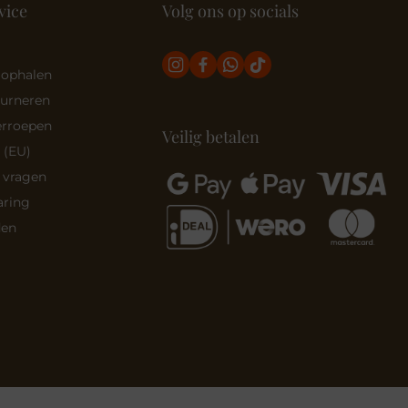
vice
Volg ons op socials
 ophalen
ourneren
erroepen
Veilig betalen
 (EU)
 vragen
aring
den