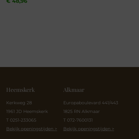
prijs
prijs
€
48,96
was:
is:
€ 69,95.
€ 48,96.
Heemskerk
Alkmaar
Kerkweg 28
Europaboulevard 441/443
1961 JD Heemskerk
1825 RN Alkmaar
T 0251-233065
T 072-7600131
Bekijk openingstijden >
Bekijk openingstijden >