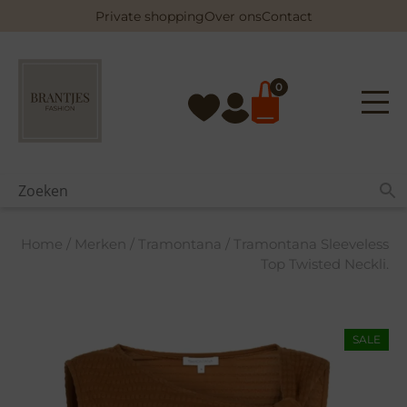
Skip
Private shopping
Over ons
Contact
to
content
0
Home
/
Merken
/
Tramontana
/ Tramontana Sleeveless
Top Twisted Neckli.
SALE