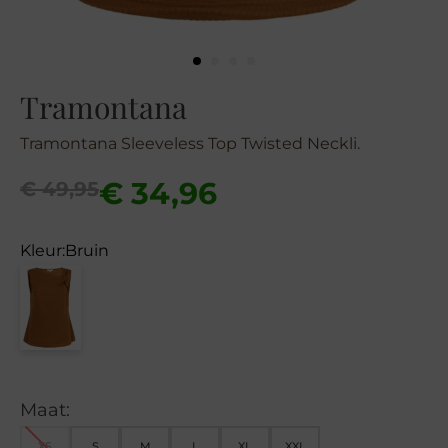
Tramontana
Tramontana Sleeveless Top Twisted Neckli.
Oorspronkelijke
Huidige
€
34,96
€
49,95
prijs
prijs
was:
is:
Kleur:
Bruin
€ 49,95.
€ 34,96.
Maat:
XS
S
M
L
XL
XXL