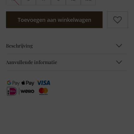
Toevoegen aan winkelwagen
Beschrijving
Aanvullende informatie
Sleeveless Top Twisted Neckline
EAN
8721017237532, 8721017244295,
8721017244301, 8721017244318,
8721017244325, 8721017244332
Kleur
Bruin