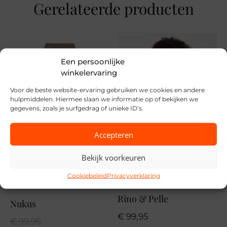
Maat
Gerelateerde producten
XS, S, M, L, XL, XXL
Merk
Tramontana
Een persoonlijke
winkelervaring
Seizoen
Voor de beste website-ervaring gebruiken we cookies en andere
VZ26
hulpmiddelen. Hiermee slaan we informatie op of bekijken we
gegevens, zoals je surfgedrag of unieke ID’s.
MPN
008135
Accepteren
Bekijk voorkeuren
Cookiebeleid
Privacyverklaring
SALE
Rino & Pelle
Nukus
€
99,95
Oorspronkelijke
Huidige
€
99,95