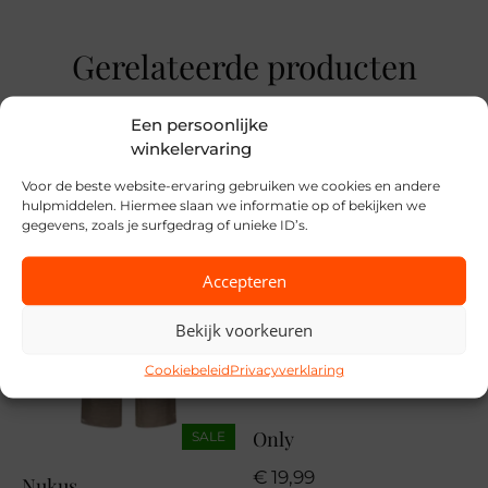
Merk
Studio Amaya
Gerelateerde producten
Seizoen
HW2627
Een persoonlijke
winkelervaring
MPN
Voor de beste website-ervaring gebruiken we cookies en andere
Light Blue
hulpmiddelen. Hiermee slaan we informatie op of bekijken we
gegevens, zoals je surfgedrag of unieke ID’s.
Accepteren
Bekijk voorkeuren
Cookiebeleid
Privacyverklaring
Only
SALE
€
19,99
Nukus