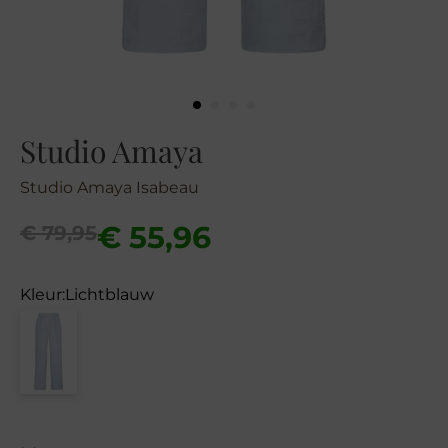
Studio Amaya
Studio Amaya Isabeau
Oorspronkelijke
Huidige
€
55,96
€
79,95
prijs
prijs
was:
is:
Kleur:
Lichtblauw
€ 79,95.
€ 55,96.