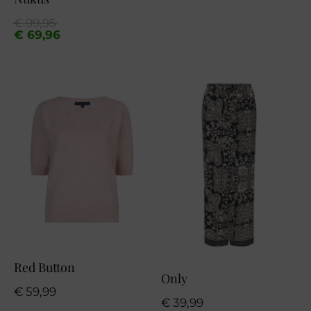
Oorspronkelijke
Huidige
€
99,95
prijs
prijs
€
69,96
was:
is:
€ 99,95.
€ 69,96.
Red Button
Only
€
59,99
€
39,99