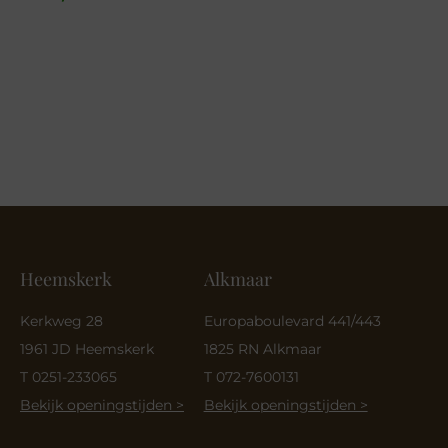
was:
is:
€ 109,95.
€ 76,96.
Heemskerk
Alkmaar
Kerkweg 28
Europaboulevard 441/443
1961 JD Heemskerk
1825 RN Alkmaar
T 0251-233065
T 072-7600131
Bekijk openingstijden >
Bekijk openingstijden >