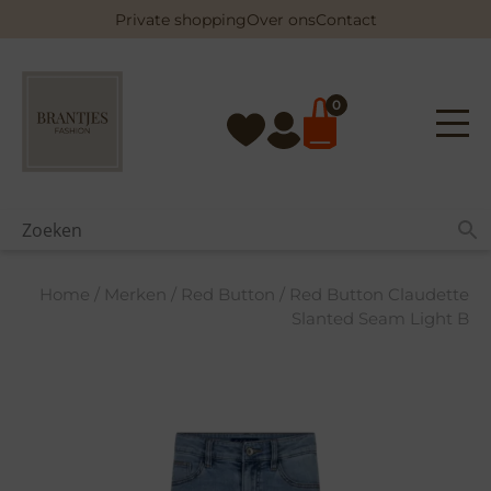
Skip
Private shopping
Over ons
Contact
to
content
0
Home
/
Merken
/
Red Button
/ Red Button Claudette
Slanted Seam Light B