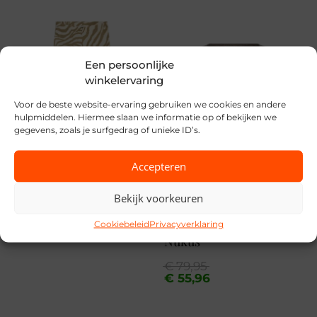
Red Button
Seizoen
Een persoonlijke
VZ26
winkelervaring
MPN
Voor de beste website-ervaring gebruiken we cookies en andere
hulpmiddelen. Hiermee slaan we informatie op of bekijken we
179L31
gegevens, zoals je surfgedrag of unieke ID’s.
Accepteren
Bekijk voorkeuren
Vero Moda
SALE
Cookiebeleid
Privacyverklaring
€
29,99
Nukus
Oorspronkelijke
Huidige
€
79,95
prijs
prijs
€
55,96
was:
is:
€ 79,95.
€ 55,96.