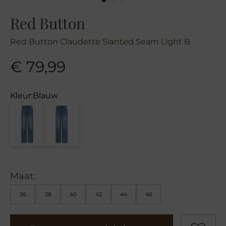
Red Button
Red Button Claudette Slanted Seam Light B
€
79,99
Kleur:
Blauw
Maat:
36
38
40
42
44
46