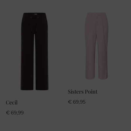
€ 79,95.
€ 55,96.
Sisters Point
€
69,95
Cecil
€
69,99