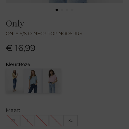
Only
ONLY S/S O-NECK TOP NOOS JRS
€
16,99
Kleur:
Roze
Maat:
XS
S
M
L
XL