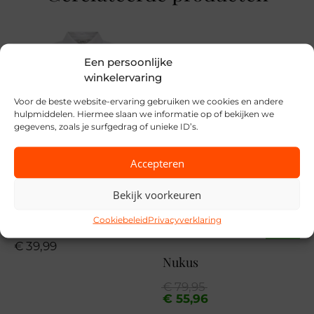
XS, S, M, L, XL
Merk
Only
Een persoonlijke
winkelervaring
Seizoen
Voor de beste website-ervaring gebruiken we cookies en andere
VZ26
hulpmiddelen. Hiermee slaan we informatie op of bekijken we
gegevens, zoals je surfgedrag of unieke ID’s.
MPN
Accepteren
222912
Bekijk voorkeuren
Only
Cookiebeleid
Privacyverklaring
SALE
€
39,99
Nukus
Oorspronkelijke
Huidige
€
79,95
prijs
prijs
€
55,96
was:
is: