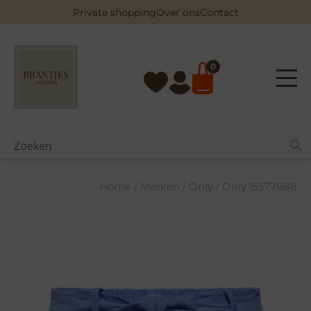
Skip
Private shopping
Over ons
Contact
to
content
0
Home
/
Merken
/
Only
/ Only 15377888