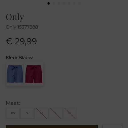
Only
Only 15377888
€
29,99
Kleur:
Blauw
Maat:
XS
S
M
L
XL