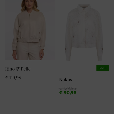
Rino & Pelle
SALE
€
119,95
Nukus
Oorspronkelijke
Huidige
€
129,95
prijs
prijs
€
90,96
was:
is:
€ 129,95.
€ 90,96.