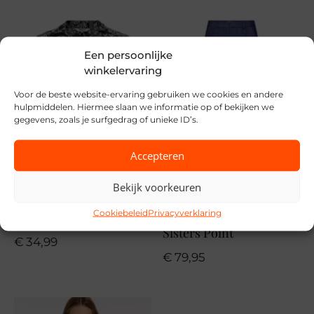
Merk
Only
Een persoonlijke
winkelervaring
Seizoen
Voor de beste website-ervaring gebruiken we cookies en andere
VZ26
hulpmiddelen. Hiermee slaan we informatie op of bekijken we
gegevens, zoals je surfgedrag of unieke ID’s.
MPN
177937
Accepteren
Bekijk voorkeuren
Cookiebeleid
Privacyverklaring
Only
Sisters Point
€
34,99
€
79,95