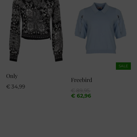
SALE
Only
Freebird
€
34,99
Oorspronkelijke
Huidige
€
89,95
prijs
prijs
€
62,96
was:
is:
€ 89,95.
€ 62,96.