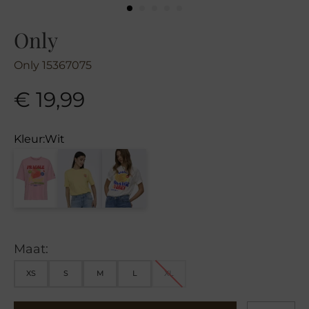
Only
Only 15367075
€
19,99
Kleur:
Wit
Maat:
XS
S
M
L
XL