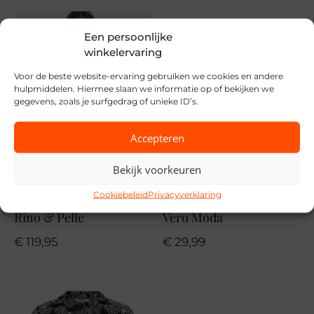
Merk
Een persoonlijke
Only
winkelervaring
Seizoen
Voor de beste website-ervaring gebruiken we cookies en andere
hulpmiddelen. Hiermee slaan we informatie op of bekijken we
VZ26
gegevens, zoals je surfgedrag of unieke ID’s.
MPN
Accepteren
177922001 Cloud
Bekijk voorkeuren
Cookiebeleid
Privacyverklaring
Rino & Pelle
Vero Moda
€
119,95
€
29,99