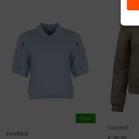
SALE
Covered
Freebird
€
99,99