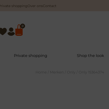
Private shopping
Over ons
Contact
0
Private shopping
Shop the look
Home
/
Merken
/
Only
/ Only 15364374