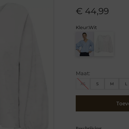
€
44,99
Kleur:
Wit
Maat:
XS
S
M
L
Toev
Beschrijving