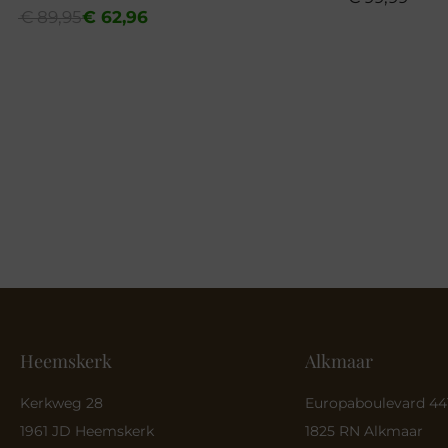
Oorspronkelijke
Huidige
€
89,95
€
62,96
prijs
prijs
was:
is:
€ 89,95.
€ 62,96.
Heemskerk
Alkmaar
Kerkweg 28
Europaboulevard 44
1961 JD Heemskerk
1825 RN Alkmaar