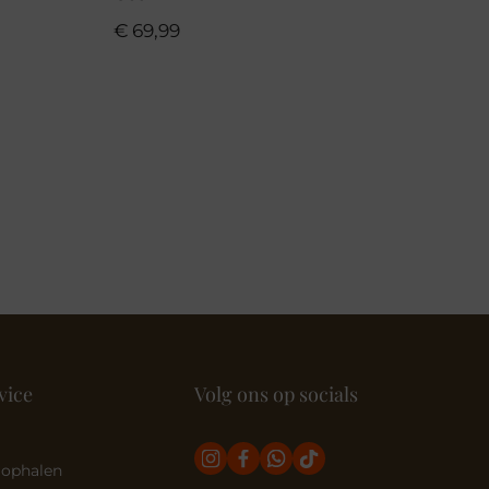
€
69,99
vice
Volg ons op socials
 ophalen