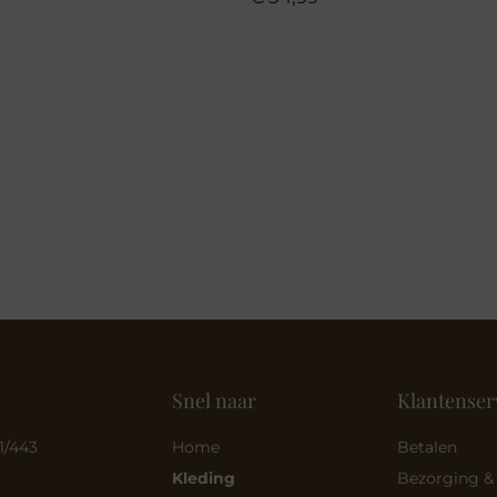
Snel naar
Klantenser
1/443
Home
Betalen
Kleding
Bezorging &