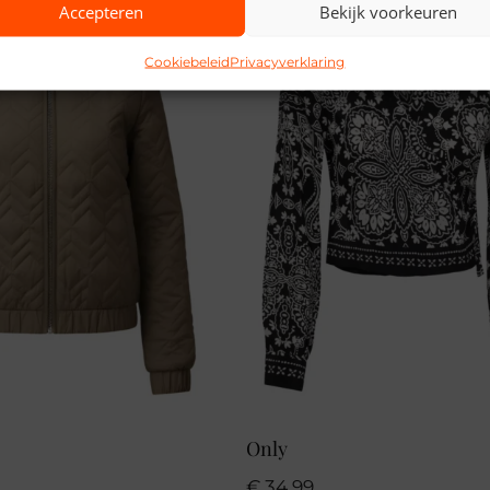
Accepteren
Bekijk voorkeuren
Cookiebeleid
Privacyverklaring
Only
€
34,99