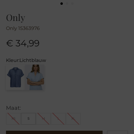
Only
Only 15363976
€
34,99
Kleur:
Lichtblauw
Maat:
XS
S
M
L
XL