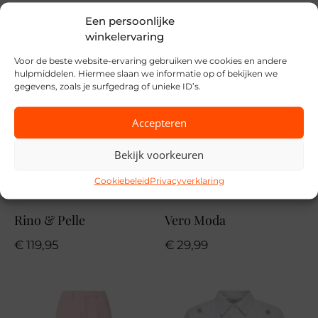
Merk
Een persoonlijke
winkelervaring
Only
Voor de beste website-ervaring gebruiken we cookies en andere
Seizoen
hulpmiddelen. Hiermee slaan we informatie op of bekijken we
gegevens, zoals je surfgedrag of unieke ID’s.
VZ26
Accepteren
MPN
177934
Bekijk voorkeuren
Cookiebeleid
Privacyverklaring
Rino & Pelle
Vero Moda
€
119,95
€
29,99