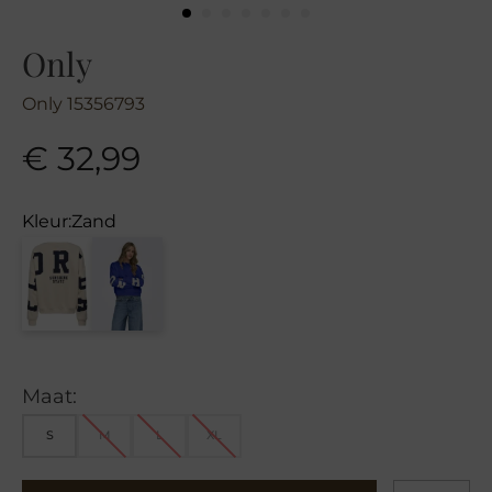
Only
Only 15356793
€
32,99
Kleur:
Zand
Maat:
S
M
L
XL