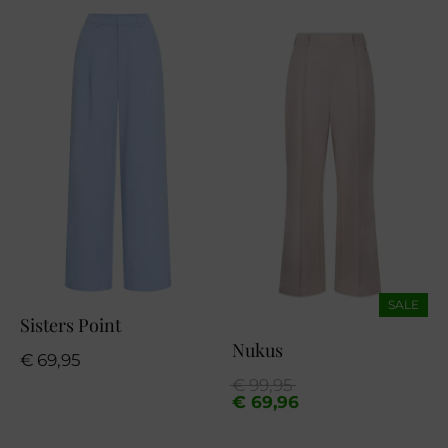
SALE
Sisters Point
Nukus
€
69,95
Oorspronkelijke
Huidige
€
99,95
prijs
prijs
€
69,96
was:
is:
€ 99,95.
€ 69,96.