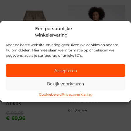
Merk
Only
Seizoen
Een persoonlijke
VZ26
winkelervaring
MPN
Voor de beste website-ervaring gebruiken we cookies en andere
hulpmiddelen. Hiermee slaan we informatie op of bekijken we
180083002
gegevens, zoals je surfgedrag of unieke ID’s.
Accepteren
Bekijk voorkeuren
SALE
Cookiebeleid
Privacyverklaring
Rino & Pelle
Nukus
€
129,95
Oorspronkelijke
Huidige
€
99,95
prijs
prijs
€
69,96
was:
is:
€ 99,95.
€ 69,96.