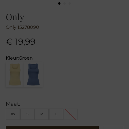
Only
Only 15278090
€
19,99
Kleur:
Groen
Maat:
XS
S
M
L
XL