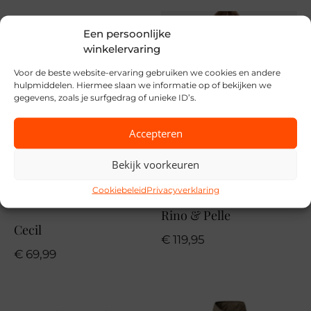
Merk
Een persoonlijke
Only
winkelervaring
Seizoen
Voor de beste website-ervaring gebruiken we cookies en andere
hulpmiddelen. Hiermee slaan we informatie op of bekijken we
VZ26
gegevens, zoals je surfgedrag of unieke ID’s.
MPN
Accepteren
260518 Riviera
Bekijk voorkeuren
Cookiebeleid
Privacyverklaring
Rino & Pelle
Cecil
€
119,95
€
69,99