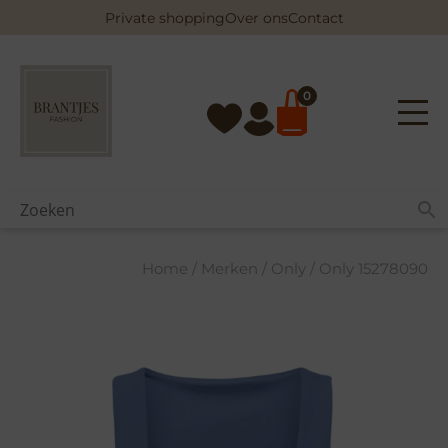
Skip
Private shopping
Over ons
Contact
to
content
0
Home
/
Merken
/
Only
/ Only 15278090