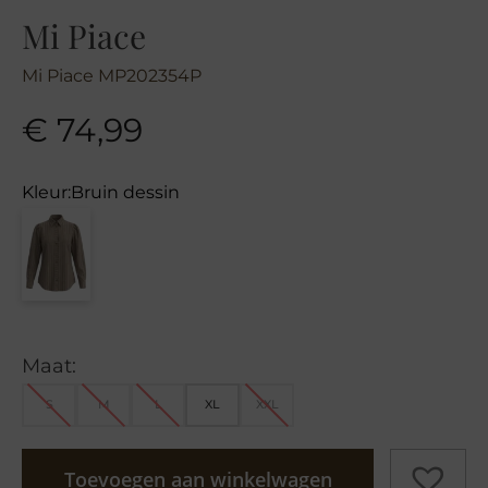
Mi Piace
Mi Piace MP202354P
€
74,99
Kleur:
Bruin dessin
Maat:
S
M
L
XL
XXL
Toevoegen aan winkelwagen