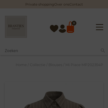
Skip
Private shopping
Over ons
Contact
to
content
0
Home
/
Collectie
/
Blouses
/ Mi Piace MP202354P