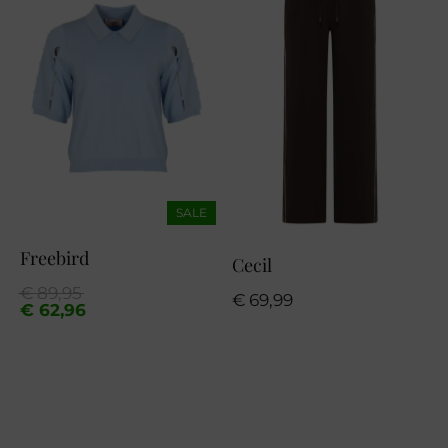
SALE
Freebird
Cecil
Oorspronkelijke
Huidige
€
89,95
€
69,99
prijs
prijs
€
62,96
was:
is:
€ 89,95.
€ 62,96.