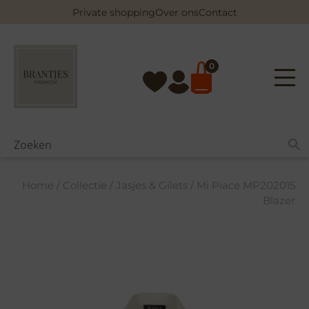
Skip
Private shopping
Over ons
Contact
to
content
0
Home
/
Collectie
/
Jasjes & Gilets
/ Mi Piace MP202015
Blazer