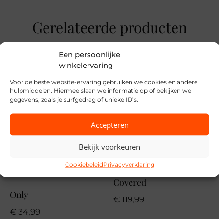
Maat
Gerelateerde producten
S, M, XL, XXL
Merk
Een persoonlijke
Mi Piace
winkelervaring
Seizoen
Voor de beste website-ervaring gebruiken we cookies en andere
hulpmiddelen. Hiermee slaan we informatie op of bekijken we
VZ26
gegevens, zoals je surfgedrag of unieke ID’s.
MPN
Accepteren
Kit
Bekijk voorkeuren
Cookiebeleid
Privacyverklaring
Covered
Only
€
119,99
€
34,99