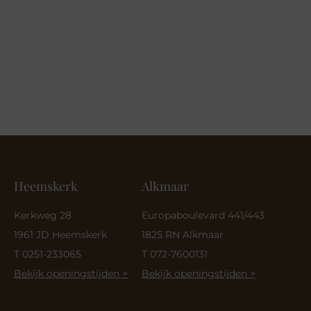
€ 69,95.
€ 48,96.
Heemskerk
Alkmaar
Kerkweg 28
Europaboulevard 441/443
1961 JD Heemskerk
1825 RN Alkmaar
T 0251-233065
T 072-7600131
Bekijk openingstijden >
Bekijk openingstijden >