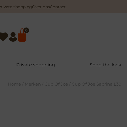
Private shopping
Over ons
Contact
0
Private shopping
Shop the look
Home
/
Merken
/
Cup Of Joe
/ Cup Of Joe Sabrina L30