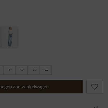
31
32
33
34
oegen aan winkelwagen