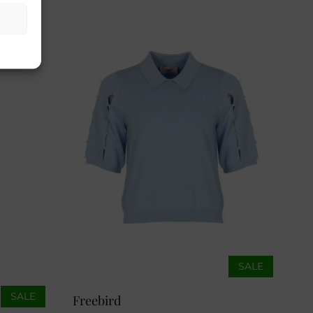
SALE
SALE
Freebird