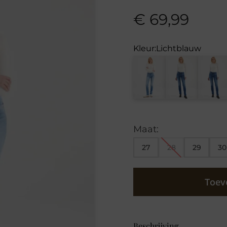
€
69,99
Kleur:
Lichtblauw
Maat:
27
28
29
30
Toev
Beschrijving