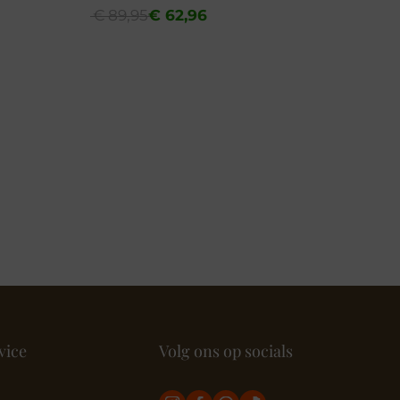
Oorspronkelijke
Huidige
€
89,95
€
62,96
prijs
prijs
was:
is:
€ 89,95.
€ 62,96.
vice
Volg ons op socials