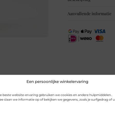
Aanvullende informatie
Mid Waist
Regular Le
5 Pocket
86
Slim Straigh
EAN
86
Super Stret
86
91% Cotton 
Kleur
Li
Maat
27
Merk
Cu
Een persoonlijke winkelervaring
Seizoen
V
e beste website-ervaring gebruiken we cookies en andere hulpmiddelen.
MPN
Li
Gerelateerde producten
e slaan we informatie op of bekijken we gegevens, zoals je surfgedrag of 