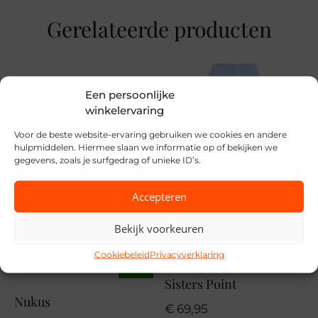
25
Gerelateerde producten
Merk
Cup Of Joe
Seizoen
Een persoonlijke
winkelervaring
VZ26
Voor de beste website-ervaring gebruiken we cookies en andere
MPN
hulpmiddelen. Hiermee slaan we informatie op of bekijken we
gegevens, zoals je surfgedrag of unieke ID’s.
216 Astra BluL30
Accepteren
Bekijk voorkeuren
Cookiebeleid
Privacyverklaring
SALE
Sisters Point
Nukus
€
69,95