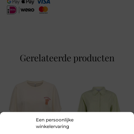
De voorkant is afgewerkt met opgestikte zakken.
8681108167158, 8681108167172, 8681108167196,
Je draagt deze spijkerbroek gemakkelijk tijdens je
8681108167219, 8681108167233, 8681108167257,
vrije tijd of een informele werkdag. Combineer het
8681108167271, 8681108167295
model met een strakke top en sneakers.
Kleur
Lichtblauw
Maat
Gerelateerde producten
27, 28, 29, 30, 31, 32, 33, 26
Merk
Cup Of Joe
Seizoen
VZ26
Een persoonlijke
MPN
winkelervaring
Light Blue L32