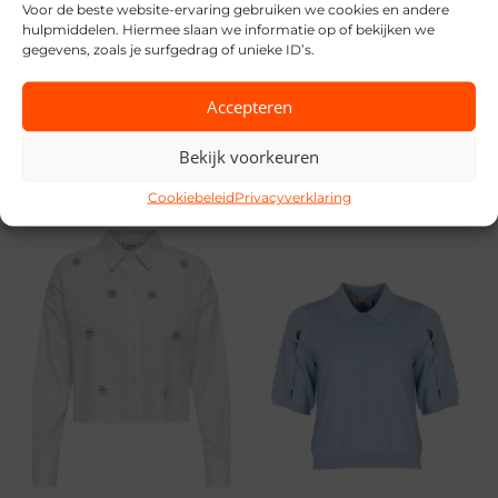
Voor de beste website-ervaring gebruiken we cookies en andere
hulpmiddelen. Hiermee slaan we informatie op of bekijken we
gegevens, zoals je surfgedrag of unieke ID’s.
Only
Accepteren
Aaiko
€
19,99
Bekijk voorkeuren
€
119,95
Cookiebeleid
Privacyverklaring