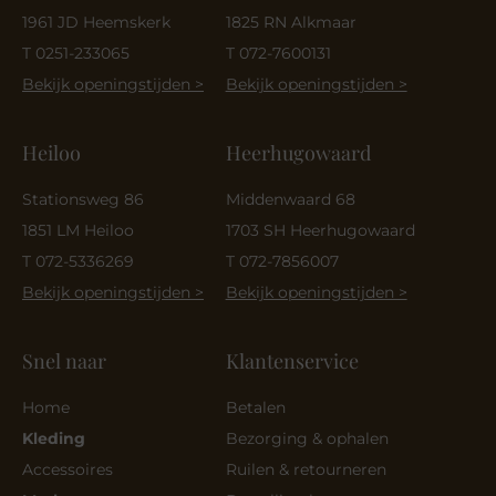
1961 JD Heemskerk
1825 RN Alkmaar
T 0251-233065
T 072-7600131
Bekijk openingstijden >
Bekijk openingstijden >
Heiloo
Heerhugowaard
Stationsweg 86
Middenwaard 68
1851 LM Heiloo
1703 SH Heerhugowaard
T 072-5336269
T 072-7856007
Bekijk openingstijden >
Bekijk openingstijden >
Snel naar
Klantenservice
Home
Betalen
Kleding
Bezorging & ophalen
Accessoires
Ruilen & retourneren