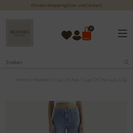
Skip
Private shopping
Over ons
Contact
to
content
0
Home
/
Merken
/
Cup Of Joe
/ Cup Of Joe Lulu L32