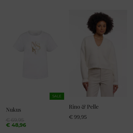
SALE
Rino & Pelle
Nukus
€
99,95
Oorspronkelijke
Huidige
€
69,95
prijs
prijs
€
48,96
was:
is: