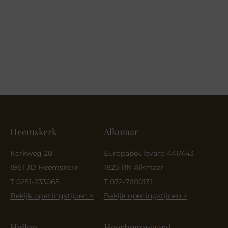
€ 69,95.
€ 48,96.
Heemskerk
Alkmaar
Kerkweg 28
Europaboulevard 441/443
1961 JD Heemskerk
1825 RN Alkmaar
T 0251-233065
T 072-7600131
Bekijk openingstijden >
Bekijk openingstijden >
Heiloo
Heerhugowaard