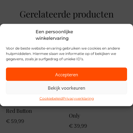
29
Gerelateerde producten
Merk
Cup Of Joe
Een persoonlijke
winkelervaring
Seizoen
Voor de beste website-ervaring gebruiken we cookies en andere
VZ26
hulpmiddelen. Hiermee slaan we informatie op of bekijken we
gegevens, zoals je surfgedrag of unieke ID’s.
MPN
99 L-Blue VTL32
Accepteren
Bekijk voorkeuren
Cookiebeleid
Privacyverklaring
Red Button
Only
€
59,99
€
39,99