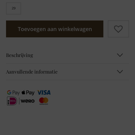
29
Toevoegen aan winkelwagen
Beschrijving
Aanvullende informatie
Mid Waist
Full Length
EAN
5 Pocket
Flare Fit
8681108099114
Super Stretch
92% Cotton 6% Polyester 2% Elastane
Kleur
Blauw
Maat