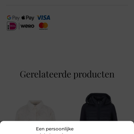
Kleur
Zand
Maat
S, M, L, XL, XXL
Merk
Covered
Gerelateerde producten
Seizoen
VZ26
MPN
P14-0002 Pumice Stone
Een persoonlijke