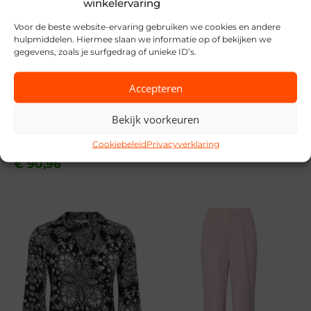
winkelervaring
Voor de beste website-ervaring gebruiken we cookies en andere
hulpmiddelen. Hiermee slaan we informatie op of bekijken we
gegevens, zoals je surfgedrag of unieke ID’s.
Covered
Accepteren
SALE
€
119,99
Bekijk voorkeuren
Nukus
Cookiebeleid
Privacyverklaring
Oorspronkelijke
Huidige
€
129,95
prijs
prijs
€
90,96
was:
is:
€ 129,95.
€ 90,96.