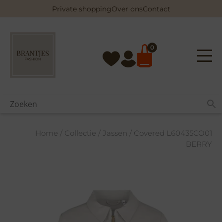
Skip
Private shopping
Over ons
Contact
to
content
0
Home
/
Collectie
/
Jassen
/ Covered L60435CO01
BERRY