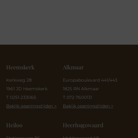
Heemskerk
Alkmaar
Kerkweg 28
Europaboulevard 441/443
1961 JD Heemskerk
1825 RN Alkmaar
T 0251-233065
T 072-7600131
Bekijk openingstijden >
Bekijk openingstijden >
Heiloo
Heerhugowaard
Stationsweg 86
Middenwaard 68