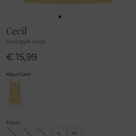
Cecil
Cecil Style Linda
€
15,99
Kleur:
Geel
Maat:
S
M
L
XL
XXL