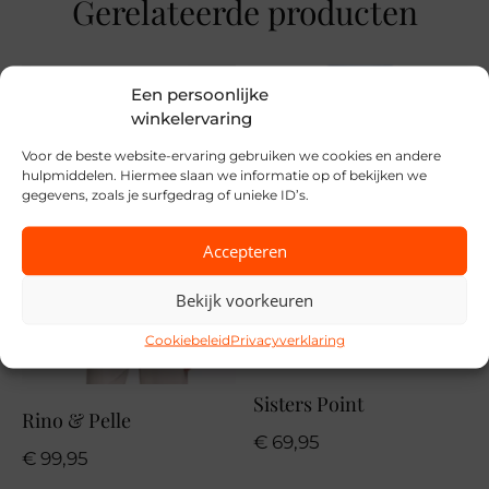
Gerelateerde producten
S, M, L, XL, XXL
Merk
Een persoonlijke
Cecil
winkelervaring
Voor de beste website-ervaring gebruiken we cookies en andere
Seizoen
hulpmiddelen. Hiermee slaan we informatie op of bekijken we
VZ26
gegevens, zoals je surfgedrag of unieke ID’s.
MPN
Accepteren
17660
Bekijk voorkeuren
Cookiebeleid
Privacyverklaring
Sisters Point
Rino & Pelle
€
69,95
€
99,95