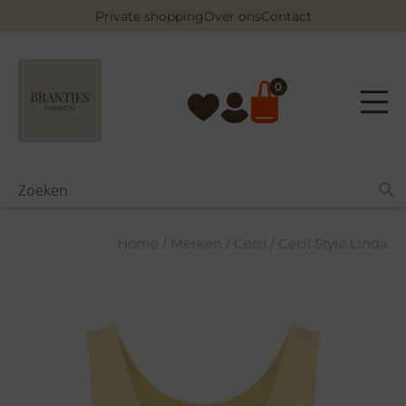
Skip
Private shopping
Over ons
Contact
to
content
0
Home
/
Merken
/
Cecil
/ Cecil Style Linda