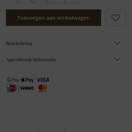
Toevoegen aan winkelwagen
Beschrijving
Aanvullende informatie
B322819 Style Linda
EAN
4063043410829, 4063043410836,
4063043410843, 4063043410850,
4063043410874
Kleur
Geel
Maat