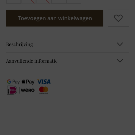
Toevoegen aan winkelwagen
Beschrijving
Aanvullende informatie
B324980 EOS_FP Shirt
EAN
4063043275510, 4063043275565,
4063043275619, 4063043275664,
4063043275763
Kleur
Wit
Maat