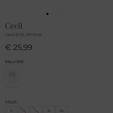
Cecil
Cecil EOS_FP Shirt
€
25,99
Kleur:
Wit
Maat:
S
M
L
XL
XXL