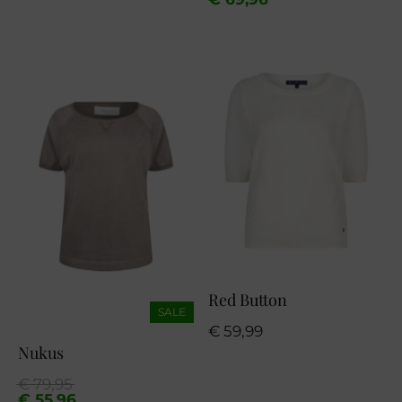
was:
is:
€ 99,95.
€ 69,96.
Red Button
SALE
€
59,99
Nukus
Oorspronkelijke
Huidige
€
79,95
prijs
prijs
€
55,96