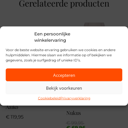
Gerelateerde producten
S, M, L, XL, XXL
Merk
Cecil
Een persoonlijke
winkelervaring
Seizoen
Voor de beste website-ervaring gebruiken we cookies en andere
VZ26
hulpmiddelen. Hiermee slaan we informatie op of bekijken we
gegevens, zoals je surfgedrag of unieke ID’s.
MPN
33474
Accepteren
Bekijk voorkeuren
Cookiebeleid
Privacyverklaring
SALE
Aaiko
Nukus
€
119,95
Oorspronkelijke
Huidige
€
99,95
prijs
prijs
€
69,96