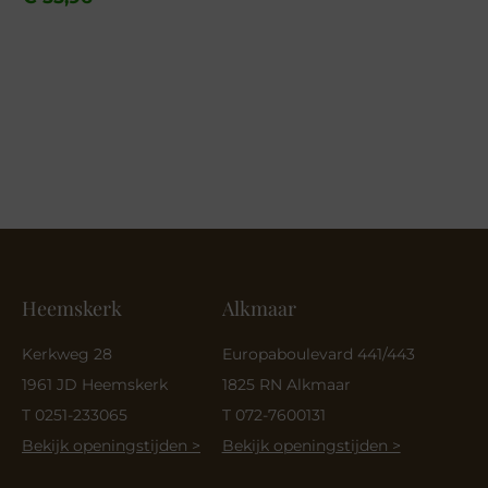
was:
is:
€ 79,95.
€ 55,96.
Heemskerk
Alkmaar
Kerkweg 28
Europaboulevard 441/443
1961 JD Heemskerk
1825 RN Alkmaar
T 0251-233065
T 072-7600131
Bekijk openingstijden >
Bekijk openingstijden >