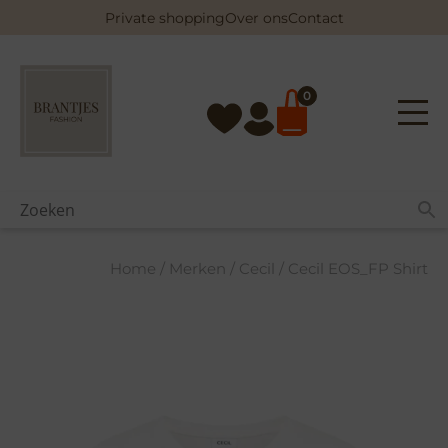
Skip
Private shopping
Over ons
Contact
to
content
0
Home
/
Merken
/
Cecil
/ Cecil EOS_FP Shirt