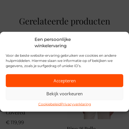
Kleur
Gerelateerde producten
Lichtblauw
Maat
Een persoonlijke
27, 28, 29, 30, 31, 32, 33, 34, 26
winkelervaring
Merk
Voor de beste website-ervaring gebruiken we cookies en andere
hulpmiddelen. Hiermee slaan we informatie op of bekijken we
Cecil
gegevens, zoals je surfgedrag of unieke ID’s.
Seizoen
Accepteren
VZ26
Bekijk voorkeuren
MPN
Cookiebeleid
Privacyverklaring
10369 32
Covered
€
119,99
Rino & Pelle