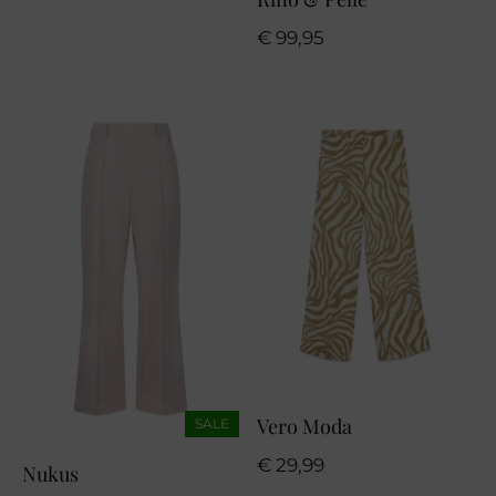
€
99,95
Vero Moda
SALE
€
29,99
Nukus