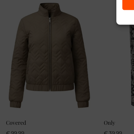
Covered
Only
€
99,99
€
39,99