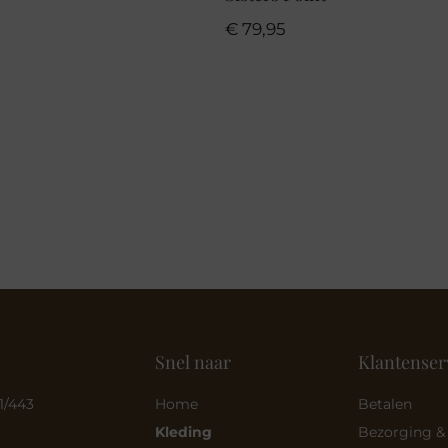
€
79,95
Snel naar
Klantenser
1/443
Home
Betalen
Kleding
Bezorging &