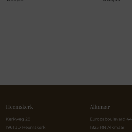
Heemskerk
Alkmaar
Kerkweg 28
Europaboulevard 44
1961 JD Heemskerk
1825 RN Alkmaar