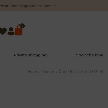
Private shopping
Over ons
Contact
0
Private shopping
Shop the look
Home
/
Merken
/
Only
/ Bestseller 15363149