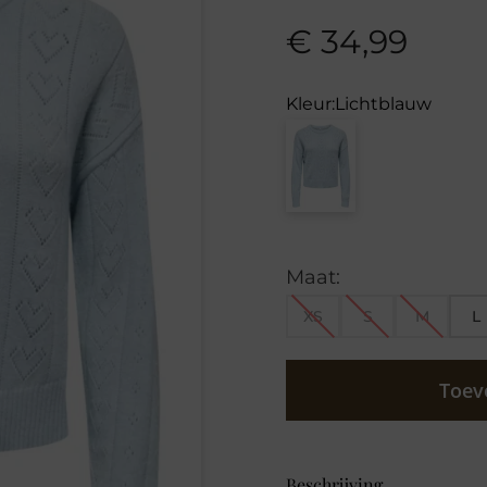
€
34,99
Kleur:
Lichtblauw
Maat:
XS
S
M
L
Toev
Beschrijving