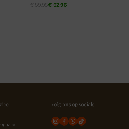
Oorspronkelijke
Huidige
€
89,95
€
62,96
prijs
prijs
was:
is:
€ 89,95.
€ 62,96.
vice
Volg ons op socials
 ophalen