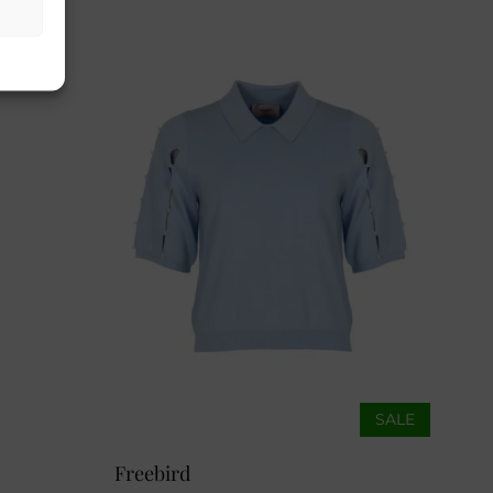
SALE
Freebird