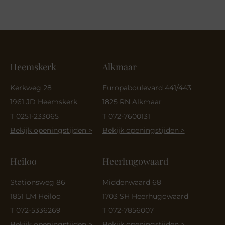
Heemskerk
Alkmaar
Kerkweg 28
Europaboulevard 441/443
1961 JD Heemskerk
1825 RN Alkmaar
T 0251-233065
T 072-7600131
Bekijk openingstijden >
Bekijk openingstijden >
Heiloo
Heerhugowaard
Stationsweg 86
Middenwaard 68
1851 LM Heiloo
1703 SH Heerhugowaard
T 072-5336269
T 072-7856007
Bekijk openingstijden >
Bekijk openingstijden >