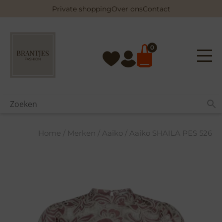
Skip
Private shopping
Over ons
Contact
to
content
0
Home
/
Merken
/
Aaiko
/ Aaiko SHAILA PES 526