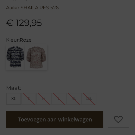
Aaiko SHAILA PES 526
€
129,95
Kleur:
Roze
Maat:
XS
S
M
L
XL
XXL
Toevoegen aan winkelwagen