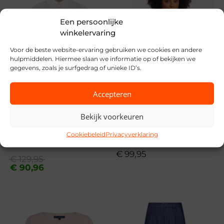
Seizoen
Een persoonlijke
winkelervaring
VZ26
Voor de beste website-ervaring gebruiken we cookies en andere
MPN
hulpmiddelen. Hiermee slaan we informatie op of bekijken we
gegevens, zoals je surfgedrag of unieke ID’s.
191533-POMEGRANATE
Accepteren
Bekijk voorkeuren
SALE
Cookiebeleid
Privacyverklaring
Rino & Pelle
Nukus
€
99,95
Oorspronkelijke
Huidige
€
129,95
prijs
prijs
€
90,96
was:
is:
€ 129,95.
€ 90,96.