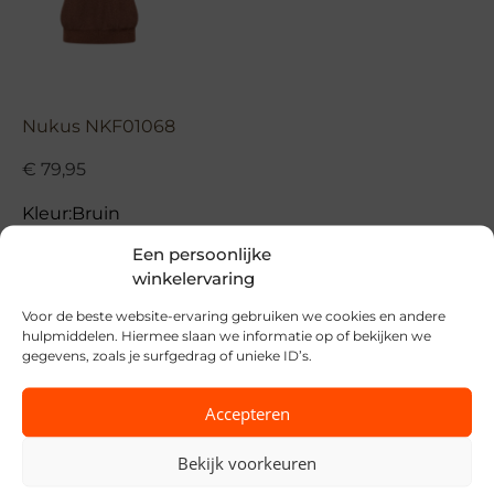
Nukus NKF01068
€
79,95
Kleur:
Bruin
Een persoonlijke
winkelervaring
Voor de beste website-ervaring gebruiken we cookies en andere
hulpmiddelen. Hiermee slaan we informatie op of bekijken we
gegevens, zoals je surfgedrag of unieke ID’s.
Maat:
Accepteren
XS
S
M
L
XL
XXL
Bekijk voorkeuren