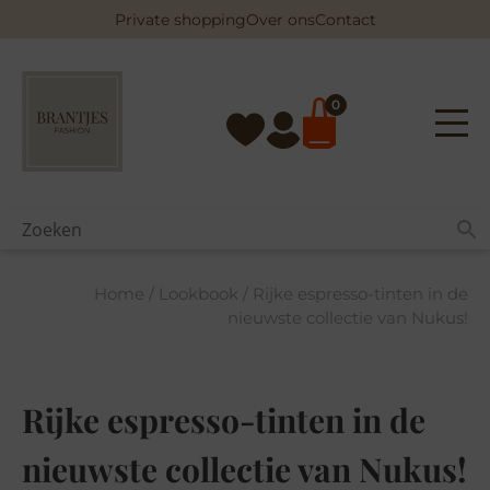
Skip
Private shopping
Over ons
Contact
to
content
0
Home
/
Lookbook
/ Rijke espresso-tinten in de
nieuwste collectie van Nukus!
Rijke espresso-tinten in de
nieuwste collectie van Nukus!