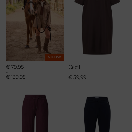
NIEUW
Cecil
Prijsklasse:
€
79,95
€ 79,95
-
tot
€
139,95
€
59,99
€ 139,95