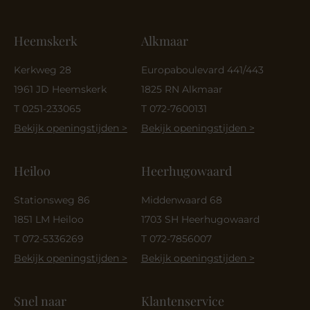
Heemskerk
Alkmaar
Kerkweg 28
Europaboulevard 441/443
1961 JD Heemskerk
1825 RN Alkmaar
T 0251-233065
T 072-7600131
Bekijk openingstijden >
Bekijk openingstijden >
Heiloo
Heerhugowaard
Stationsweg 86
Middenwaard 68
1851 LM Heiloo
1703 SH Heerhugowaard
T 072-5336269
T 072-7856007
Bekijk openingstijden >
Bekijk openingstijden >
Snel naar
Klantenservice