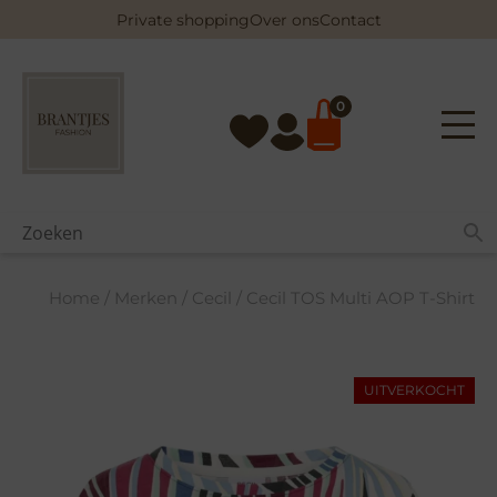
Skip
Private shopping
Over ons
Contact
to
content
0
Home
/
Merken
/
Cecil
/ Cecil TOS Multi AOP T-Shirt
UITVERKOCHT