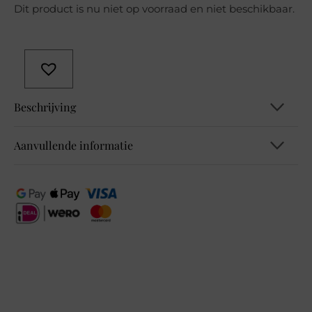
Dit product is nu niet op voorraad en niet beschikbaar.
Beschrijving
Aanvullende informatie
B325281 TOS Multi AOP T-Shirt
EAN
4063043387091, 4063043387107,
4063043387114, 4063043387121,
4063043387145
Kleur
Groen