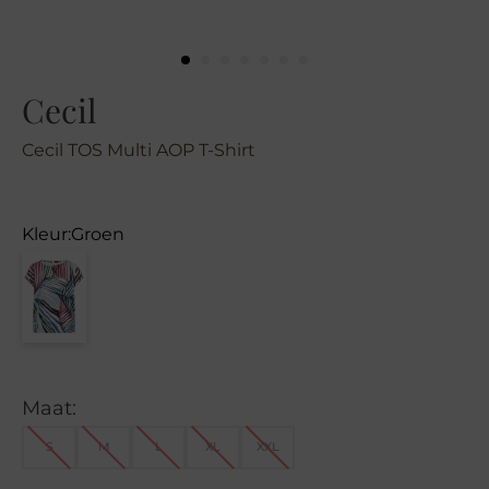
Cecil
Cecil TOS Multi AOP T-Shirt
Kleur:
Groen
Maat:
S
M
L
XL
XXL