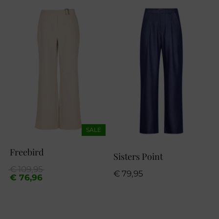
SALE
Freebird
Sisters Point
Oorspronkelijke
Huidige
€
109,95
€
79,95
prijs
prijs
€
76,96
was:
is:
€ 109,95.
€ 76,96.