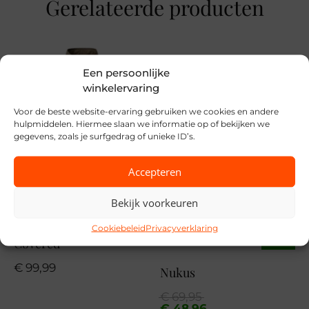
Gerelateerde producten
XS, S, M, L, XL
Merk
Een persoonlijke
Cecil
winkelervaring
Seizoen
Voor de beste website-ervaring gebruiken we cookies en andere
STD
hulpmiddelen. Hiermee slaan we informatie op of bekijken we
gegevens, zoals je surfgedrag of unieke ID’s.
MPN
Accepteren
17659
Bekijk voorkeuren
Cookiebeleid
Privacyverklaring
Covered
SALE
€
99,99
Nukus
Oorspronkelijke
Huidige
€
69,95
prijs
prijs
€
48,96