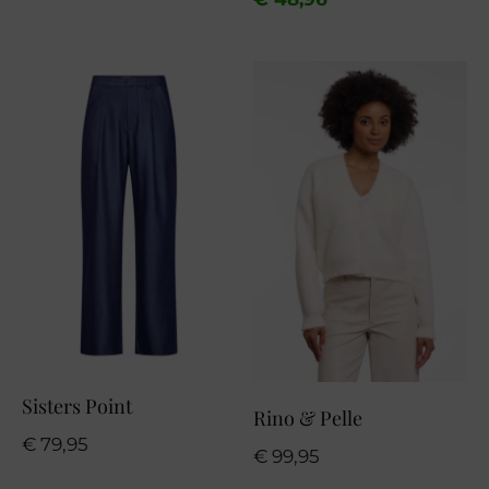
was:
is:
€ 69,95.
€ 48,96.
Sisters Point
Rino & Pelle
€
79,95
€
99,95