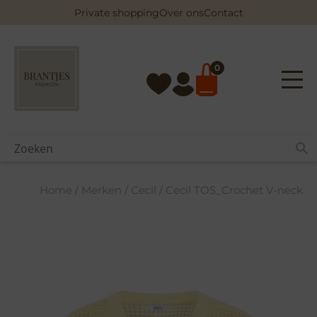
Skip
Private shopping
Over ons
Contact
to
content
0
Home
/
Merken
/
Cecil
/ Cecil TOS_Crochet V-neck