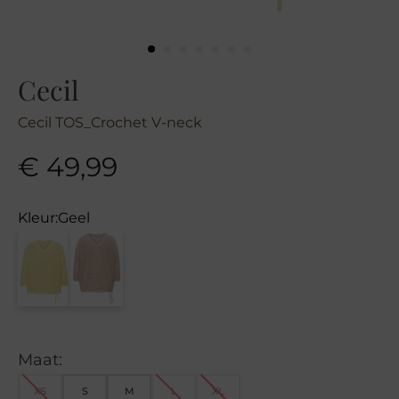
Cecil
Cecil TOS_Crochet V-neck
€
49,99
Kleur:
Geel
Maat:
XS
S
M
L
XL