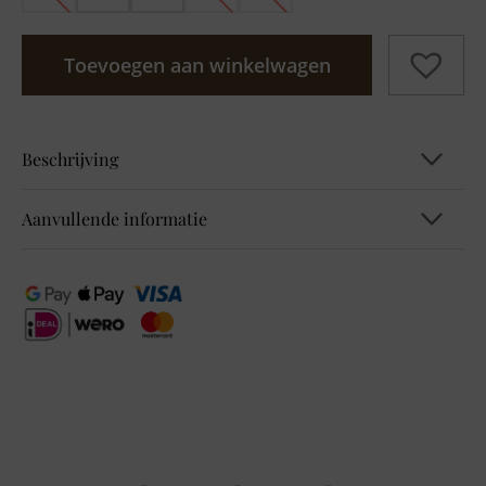
Toevoegen aan winkelwagen
Beschrijving
Aanvullende informatie
B303864 TOS_Crochet V-neck
EAN
4063043380146, 4063043380177,
4063043380207, 4063043380238,
4063043380269
Kleur
Geel
Maat