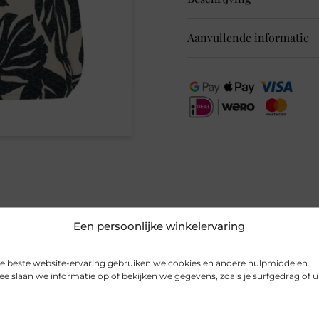
Aanvullende informatie
B346716 TOS AOP Mix 
40
EAN
40
Kleur
G
Maat
S,
Merk
Ce
Seizoen
V
Een persoonlijke winkelervaring
MPN
37
e beste website-ervaring gebruiken we cookies en andere hulpmiddelen.
Gerelateerde producten
e slaan we informatie op of bekijken we gegevens, zoals je surfgedrag of 