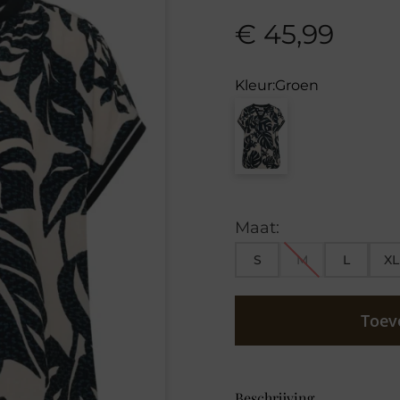
€
45,99
Kleur:
Groen
Maat:
S
M
L
XL
Toev
Beschrijving