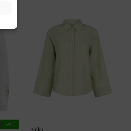
SALE
Aaiko