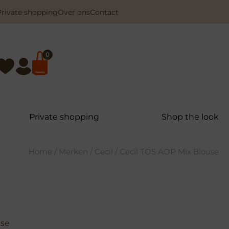
Private shopping
Over ons
Contact
0
Private shopping
Shop the look
Home
/
Merken
/
Cecil
/ Cecil TOS AOP Mix Blouse
use