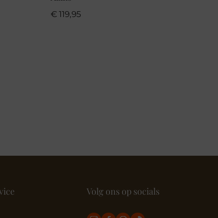
€
119,95
vice
Volg ons op socials