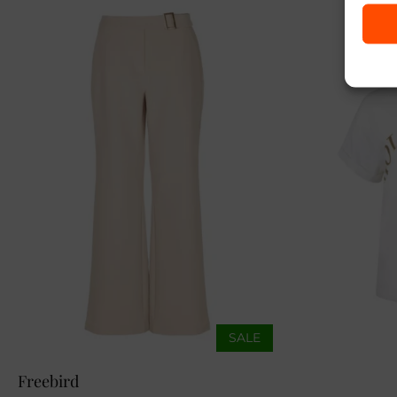
SALE
Freebird