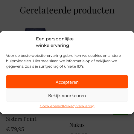
Maat
Gerelateerde producten
XS, S, M, L, XL, XXL
Merk
Cecil
Een persoonlijke
winkelervaring
Seizoen
Voor de beste website-ervaring gebruiken we cookies en andere
STD
hulpmiddelen. Hiermee slaan we informatie op of bekijken we
gegevens, zoals je surfgedrag of unieke ID’s.
MPN
Accepteren
17403
Bekijk voorkeuren
Cookiebeleid
Privacyverklaring
SALE
Sisters Point
Nukus
€
79,95