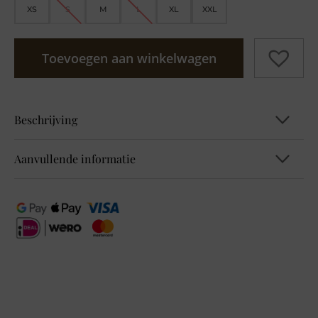
XS
S
M
L
XL
XXL
Toevoegen aan winkelwagen
Beschrijving
Aanvullende informatie
B380396 NOS Style Chelsea Shorts Su
EAN
4063043033417, 4063043033479,
4063043033530, 4063043033592,
4063043033653, 4063043033714
Kleur
Bruin